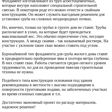
Фундамент изготавливают из труб асбестоцементных,
которые внутри наполняют специальной строительной
смесью. В некотором роде его можно отнести к свайным
конструкциям. Он может служить выгодным решением для
установки сруба на сложных неоднородных почвах.
Но, конечно, только на трубах в грунте дом не ставят. Трубы
располагают в узлах, на которые будет приходиться
максимальный вес. Это обычно пересечение стен, несущие
конструкции. А между сваями - так называемый ростверк. На
участке с уклоном такие сваи можно ставить под углом.
Буронабивной тип фундамента для сруба жилого дома ставят
в предварительно пробуренные ямы в полтора метра глубины.
В них ставят сваи. Работы считаются средне-легкого уровня
трудоемкости, но для их проведения тяжелая строительная
техника не нужна.
Подобного типа конструкции основания под здания
рекомендованы в местности с высоко подходящими к
поверхности грунтовыми водами, на заболоченных участках
во время сезонных паводков и т.п.
Достаточно экономный проект по расходу материалов,
надежное решение!