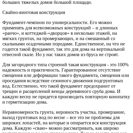
больших тяжелых домов большой площади.
Свайно-винтовая конструкция
Фундамент-чемпион по универсальности. Его можно
применять для всевозможных конструкций – и длинных
«ранчо», и коттеджей-«дворцов» в несколько этажей, на
мягких грунтах, на промерзающих, и на смешанный со
скальными осадочными породами. Единственное, на что не
годится такой фундамент, так это для дома на вертикальной
отвесной скале. Но у нас таких домов из бруса не строят.
Для загородного типа строений такая конструкция - это 100%
надежность и практичность. Гарантированное отсутствие
смещения или деформации такого фундамента, смещения или
проседания вследствие сезонного движения подгрунтовых
вод. Естественно, что такой фундамент предохранит от
трещин и расщеплений венцы деревянного сруба дома. И
каждую весну не придется производить повторную конопатку
и герметизацию дома.
Неравномерность грунта, неровность участка, промерзание,
выход грунтовых вод по весне – все это не проблемы для
широких лопастей, на которые и опирается вся конструкция
дома. Каждую «сваю» можно рассматривать, как широко