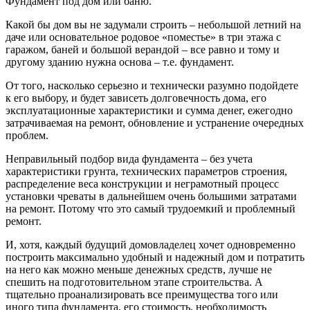
Фундамент под дом или баню.
Какой бы дом вы не задумали строить – небольшой летний на
даче или основательное родовое «поместье» в три этажа с
гаражом, баней и большой верандой – все равно и тому и
другому зданию нужна основа – т.е. фундамент.
От того, насколько серьезно и технически разумно подойдете
к его выбору, и будет зависеть долговечность дома, его
эксплуатационные характеристики и сумма денег, ежегодно
затрачиваемая на ремонт, обновление и устранение очередных
проблем.
Неправильный подбор вида фундамента – без учета
характеристики грунта, технических параметров строения,
распределение веса конструкции и неграмотный процесс
установки чреваты в дальнейшем очень большими затратами
на ремонт. Потому что это самый трудоемкий и проблемный
ремонт.
И, хотя, каждый будущий домовладелец хочет одновременно
построить максимально удобный и надежный дом и потратить
на него как можно меньше денежных средств, лучше не
спешить на подготовительном этапе строительства. А
тщательно проанализировать все преимущества того или
иного типа фундамента, его стоимость, необходимость