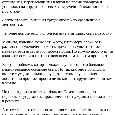
оттаивания, перенасыщения влагой во время паводков и
установка на торфяных почвах с переменной влажностью и
пустотами.
- легче строить (меньшая трудоемкость) по сравнению с
ленточным.
- вполне допускается использование винтовых свай повторно.
Минусы, конечно, тоже есть – это, к примеру, сложности
расчета при увеличении массы дома или существенное
изменение стандартного проекта дома. Но можно просто взять
количество свай и их тип с повышенным запасом прочности.
Вторая проблема, которая может случиться – это большое
первоначальное оседание свай. Но так как оно происходит
вместе с усадкой самого сруба, то в этом случае решение
достаточно простое: просто не до конца закручиваем «винты»
в землю.
Но преимуществ все-таки больше. Самое главное, что
подобные фундаменты практически не нуждаются когда-либо
в ремонте.
А отсутствие жесткого соединения между винтами-сваями не
мешает венцам сруба происходить процесс естественной